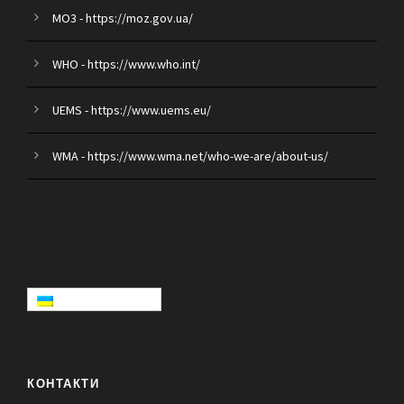
MO3 - https://moz.gov.ua/
WHO - https://www.who.int/
UEMS - https://www.uems.eu/
WMA - https://www.wma.net/who-we-are/about-us/
КОНТАКТИ