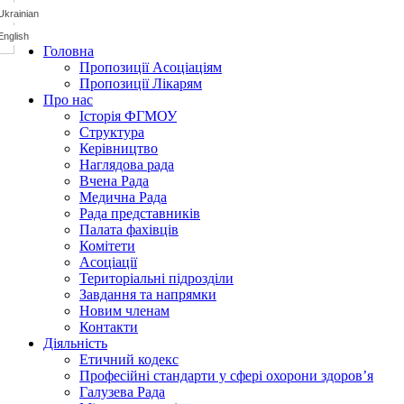
Головна
Пропозиції Асоціаціям
Пропозиції Лікарям
Про нас
Історія ФГМОУ
Структура
Керівництво
Наглядова рада
Вчена Рада
Медична Рада
Рада представників
Палата фахівців
Комітети
Асоціації
Територіальні підрозділи
Завдання та напрямки
Новим членам
Контакти
Діяльність
Етичний кодекс
Професійні стандарти у сфері охорони здоров’я
Галузева Рада