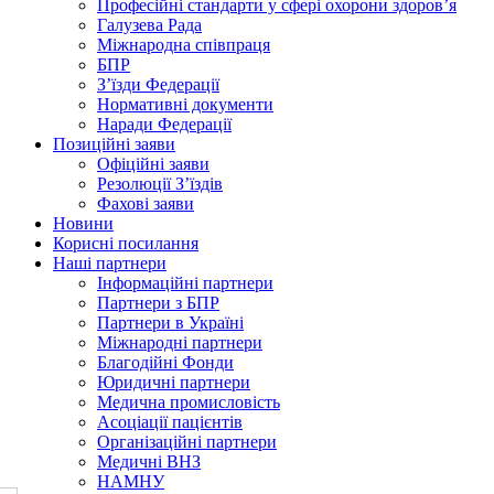
Професійні стандарти у сфері охорони здоров’я
Галузева Рада
Міжнародна співпраця
БПР
З’їзди Федерації
Нормативні документи
Наради Федерації
Позиційні заяви
Офіційні заяви
Резолюції З’їздів
Фахові заяви
Новини
Корисні посилання
Наші партнери
Інформаційні партнери
Партнери з БПР
Партнери в Україні
Міжнародні партнери
Благодійні Фонди
Юридичні партнери
Медична промисловість
Асоціації пацієнтів
Організаційні партнери
Медичні ВНЗ
НАМНУ