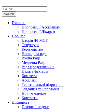
Головна
Пропозиції Асоціаціям
Пропозиції Лікарям
Про нас
Історія ФГМОУ
Структура
Керівництво
Наглядова рада
Вчена Рада
Медична Рада
Рада представників
Палата фахівців
Комітети
Асоціації
Територіальні підрозділи
Завдання та напрямки
Новим членам
Контакти
Діяльність
Етичний кодекс