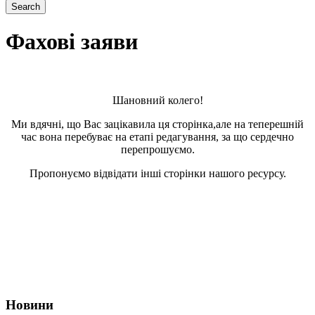
Фахові заяви
Шановний колего!
Ми вдячні, що Вас зацікавила ця сторінка,але на теперешній
час вона перебуває на етапі редагування, за що сердечно
перепрошуємо.
Пропонуємо відвідати інші сторінки нашого ресурсу.
Про нас
Діяльність
Позиційні заяви
Новини
Корисні посилання
Наші партнери
Новини