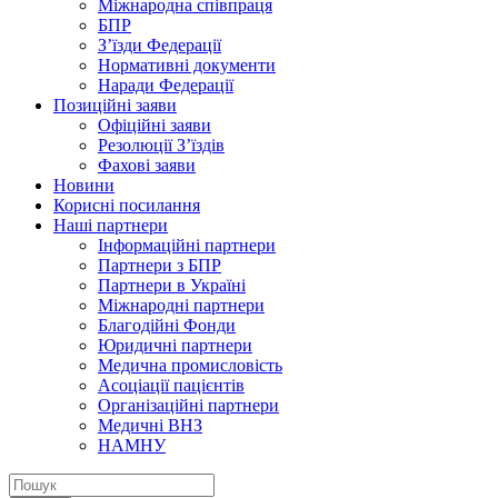
Міжнародна співпраця
БПР
З’їзди Федерації
Нормативні документи
Наради Федерації
Позиційні заяви
Офіційні заяви
Резолюції З’їздів
Фахові заяви
Новини
Корисні посилання
Наші партнери
Інформаційні партнери
Партнери з БПР
Партнери в Україні
Міжнародні партнери
Благодійні Фонди
Юридичні партнери
Медична промисловість
Асоціації пацієнтів
Організаційні партнери
Медичні ВНЗ
НАМНУ