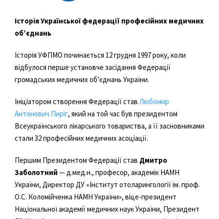
Історія Української федерації професійних медичних
об’єднань
Історія УФПМО починається 12 грудня 1997 року, коли
відбулося перше установче засідання Федерації
громадських медичних об’єднань України.
Ініціатором створення Федерації став
Любомир
Антонович Пиріг
, який на той час був президентом
Всеукраїнського лікарського товариства, а її засновниками
стали 32 професійних медичних асоціації.
Першим Президентом Федерації став
Дмитро
Заболотний
— д.мед.н., професор, академік НАМН
України, Директор ДУ «Інститут отоларингології ім. проф.
О.С. Коломійченка НАМН України», віце-президент
Національної академії медичних наук України, Президент