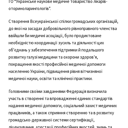
ГО “Українське наукове медичне товариство лікарів-
оториноларингологів”.
Створення Всеукраїнської спілки громадських організацій,
до якої на засадах добровільного рівноправного членства
ввійшли би медичні асоціації, було продиктоване
необхідністю координації зусиль та діяльності цих
об’єднань у забезпечення підтримки й подальшого
розвитку галузі медицини та охорони здоров’я,
покращення якості професійної медичної допомоги
населенню України, підвищення рівня вітчизняної
медичної науки, освіти та клінічної практики.
Головними своїми завданнями Федерація визначила
участь в створенні та впровадженні єдиних стандартів
надання медичної допомоги, соціальний захист медичних
працівників, а також сприяння створенню та в розвитку
громадсько-державної системи сертифікації,
ліцензування, атестації професійних якостей, знань та