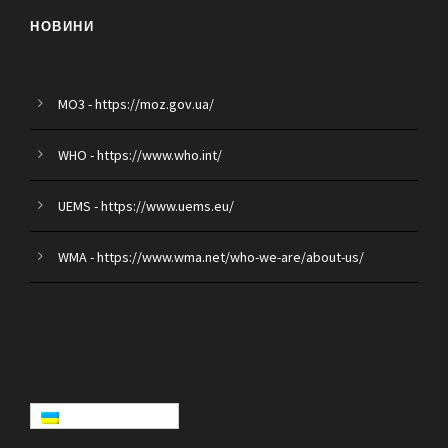
НОВИНИ
MO3 - https://moz.gov.ua/
WHO - https://www.who.int/
UEMS - https://www.uems.eu/
WMA - https://www.wma.net/who-we-are/about-us/