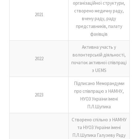
організаційної структури,
створено медичну раду,
2021
вчену раду, раду
представників, палату
фахівців
Активна участь у
волонтерській діяльності,
2022
початок активної співпраці
з UEMS
Підписано Меморандуми
про співпрацю з НАМНУ,
2023
НУОЗ України імені
П.Л.Шупика
Створено спільно з НАМНУ
та НУОЗ України імені
П.Л.Шупика Галузеву Раду