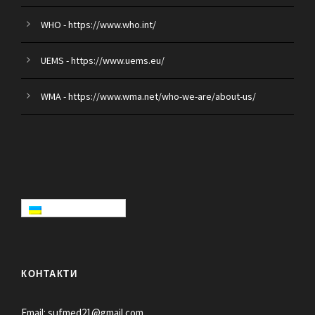
WHO - https://www.who.int/
UEMS - https://www.uems.eu/
WMA - https://www.wma.net/who-we-are/about-us/
КОНТАКТИ
Email:
sufmed21@gmail.com