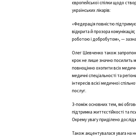
європейської спілки щодо створ
українських лікарів:
«Федерація повністю підтримуємо
відкрита й прозора комунікація;
роботою і добробутом», — зазн
Олег Шевченко також запропону
крок не лише значно посилить м
повноцінно охопити всіх медичн
медичні спеціальності та регі
інтересів всієї медичної спіль
послуг.
З-поміж основних тем, які обго
підтримка життєстійкості та пс
Окрему увагу приділено досліджен
Також акцентувалася увага на н