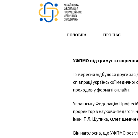
ГОЛОВНА
ПРО НАС
УФПМО підтримує створення 
12 вересня відбулося друге зас
співпраці української медичної с
проходив у форматі онлайн.
Українську Федерацію Професій
проректор з науково-педагогічн
імені П.Л. Шупика,
Олег Шевче
Він наголосив, що УФПМО розгля