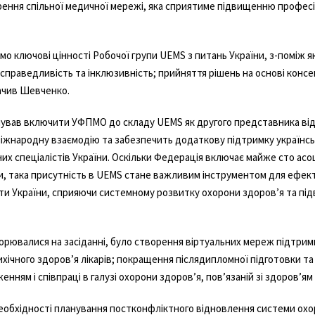
ення спільної медичної мережі, яка сприятиме підвищенню професій
 ключові цінності Робочої групи UEMS з питань України, з-поміж яки
 справедливість та інклюзивність; прийняття рішень на основі консе
ачив Шевченко.
вав включити УФПМО до складу UEMS як другого представника від У
іжнародну взаємодію та забезпечить додаткову підтримку українсь
их спеціалістів України. Оскільки Федерація включає майже сто асо
они, така присутність в UEMS стане важливим інструментом для ефе
ноти України, сприяючи системному розвитку охорони здоров’я та п
ворювалися на засіданні, було створення віртуальних мереж підтри
ихічного здоров’я лікарів; покращення післядипломної підготовки та
ням і співпраці в галузі охорони здоров’я, пов’язаній зі здоров’ям д
еобхідності планування постконфліктного відновлення системи охо