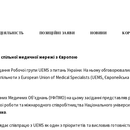
ДІЯЛЬНІСТЬ
ПОЗИЦІЙНІ ЗАЯВИ
НОВИНИ
КОР
спільної медичної мережі з Європою
ідання Робочої групи UEMS з питань України. На ньому обговорювали
пільноти з European Union of Medical Specialists (UEMS, Європейська
них Медичних Об’єднань (УФПМО) на цьому засіданні представляв 
ої роботи та міжнародного співробітництва Національного універси
нко
.
дає співпрацю з UEMS як один з пріоритетів та висловив готовніст