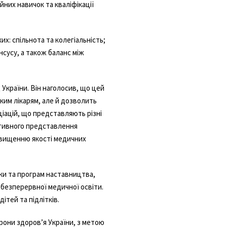
них навичок та кваліфікації
х: спільнота та колегіальність;
нсусу, а також баланс між
країни. Він наголосив, що цей
ким лікарям, але й дозволить
ціацій, що представляють різні
ктивного представлення
ідвищенню якості медичних
мки та програм наставництва,
 безперервної медичної освіти.
ітей та підлітків.
рони здоров’я України, з метою