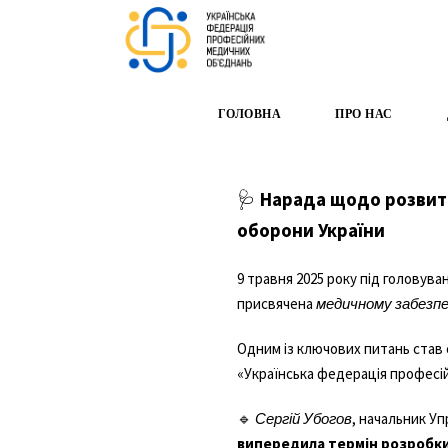
ГОЛОВНА
ПРО НАС
🩺
Нарада щодо розвитк
оборони України
9 травня 2025 року під головув
присвячена
медичному забезпе
Одним із ключових питань став
«Українська федерація професі
🔹
Сергій Убогов
, начальник Уп
випередила термін розробк