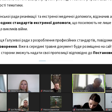
ності тематики.
їнської ради реанімації та екстреної медичної допомоги, відзначив 
одних стандартів екстреної допомоги
, що посилюють не лише р
о викликів війни.
ця Галузевої ради з розроблення професійних стандартів, повідом
говорення
. Вже в середині травня документ буде розміщено на сайт
і сторони зможуть надати свої пропозиції відповідно до
Постанови