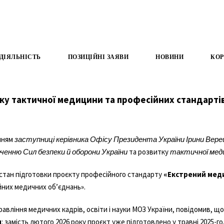
ДІЯЛЬНІСТЬ
ПОЗИЦІЙНІ ЗАЯВИ
НОВИНИ
КОР
у тактичної медицини та професійних стандартів
анням
заступниці керівника Офісу Президента України Ірини Вер
ченню Сил безпеки й оборони України
та розвитку
тактичної мед
 стан підготовки проєкту професійного стандарту
«Екстрений мед
йних медичних об’єднань».
равління медичних кадрів, освіти і науки МОЗ України, повідомив, щ
и
: замість лютого 2026 року проєкт уже підготовлено у травні 2025-