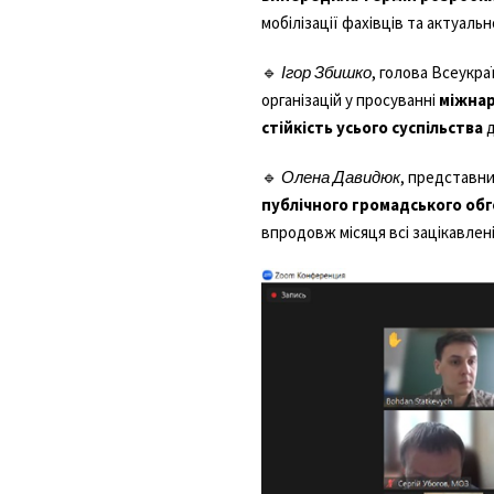
мобілізації фахівців та актуаль
🔹
Ігор Збишко
, голова Всеукра
організацій у просуванні
міжнар
стійкість усього суспільства
д
🔹
Олена Давидюк
, представни
публічного громадського об
впродовж місяця всі зацікавлен