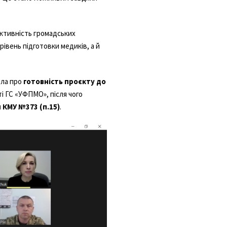
активність громадських
івень підготовки медиків, а й
ила про
готовність проєкту до
і ГС «УФПМО», після чого
 КМУ №373 (п.15)
.