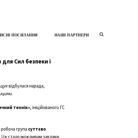
ИСНІ ПОСИЛАННЯ
НАШІ ПАРТНЕРИ
 для Сил безпеки і
ещук
відбулася нарада,
ицини
.
ичний технік»
, ініційованого ГС
о робоча група
суттєво
го. Це стало можливим завдяки