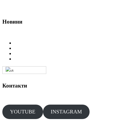
Корисні посилання
Наші партнери
Новини
MO3 - https://moz.gov.ua/
WHO - https://www.who.int/
UEMS - https://www.uems.eu/
WMA - https://www.wma.net/who-we-are/about-us/
Контакти
Email:
sufmed21@gmail.com
YOUTUBE
INSTAGRAM