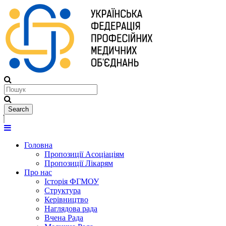
Головна
Пропозиції Асоціаціям
Пропозиції Лікарям
Про нас
Історія ФГМОУ
Структура
Керівництво
Наглядова рада
Вчена Рада