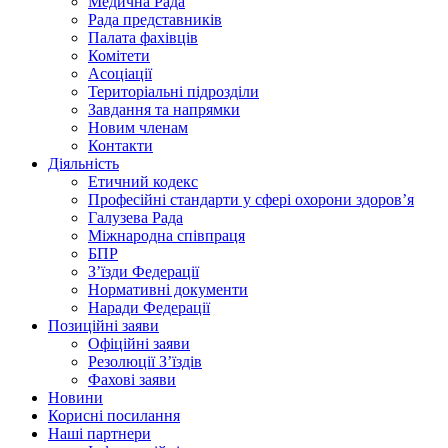
Медична Рада
Рада представників
Палата фахівців
Комітети
Асоціації
Територіальні підрозділи
Завдання та напрямки
Новим членам
Контакти
Діяльність
Етичний кодекс
Професійні стандарти у сфері охорони здоров’я
Галузева Рада
Міжнародна співпраця
БПР
З’їзди Федерації
Нормативні документи
Наради Федерації
Позиційні заяви
Офіційні заяви
Резолюції З’їздів
Фахові заяви
Новини
Корисні посилання
Наші партнери