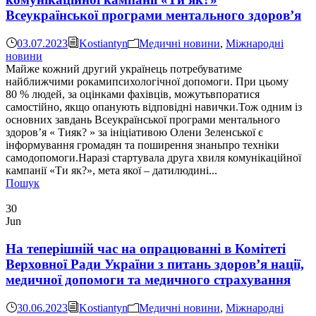
Всеукраїнської програми ментального здоров’я
03.07.2023
Kostiantyn
Медичні новини
,
Міжнародні
новини
Майже кожний другий українець потребуватиме
найближчими рокамипсихологічної допомоги. При цьому
80 % людей, за оцінками фахівців, можутьвпоратися
самостійно, якщо опанують відповідні навички.Тож одним із
основних завдань Всеукраїнської програми ментального
здоров’я « Тияк? » за ініціативою Олени Зеленської є
інформування громадян та поширення знаньпро техніки
самодопомоги.Наразі стартувала друга хвиля комунікаційної
кампанії «Ти як?», мета якої – датилюдині...
Пошук
30
Jun
На теперішній час на опрацюванні в Комітеті
Верховної Ради України з питань здоров’я нації,
медичної допомоги та медичного страхування
30.06.2023
Kostiantyn
Медичні новини
,
Міжнародні