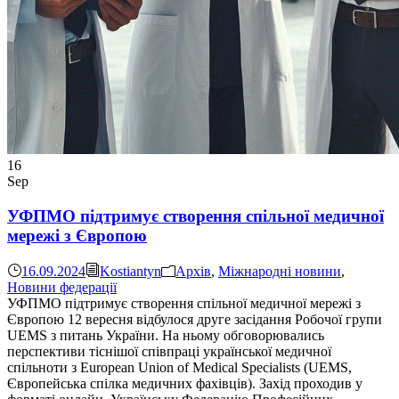
16
Sep
УФПМО підтримує створення спільної медичної
мережі з Європою
16.09.2024
Kostiantyn
Aрхів
,
Міжнародні новини
,
Новини федерації
УФПМО підтримує створення спільної медичної мережі з
Європою 12 вересня відбулося друге засідання Робочої групи
UEMS з питань України. На ньому обговорювались
перспективи тіснішої співпраці української медичної
спільноти з European Union of Medical Specialists (UEMS,
Європейська спілка медичних фахівців). Захід проходив у