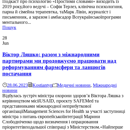
Подкаст про психологію «Простими словами» виходить із
2019 року,його ведучі – Софія Терлез, клінічна психологиня,
парна й сімейна терапевтка, таМарк Лівін, журналіст і
письменник, а заразом і амбасадор Всеукраїнськоїпрограми
ментального...
Пошук
28
Jun
Віктор Ляшко: разом з міжнародними
партнерами ми продовжуємо працювати над
реформуванням фармсфери та ланцюгів
постачання
28.06.2023
Kostiantyn
Медичні новини
,
Міжнародні
новини
Відбулась зустріч міністра охорони здоровʼя Віктора Ляшка з
керівництвом місіїUSAID, проєкту SAFEMed та
представниками міжнародної неприбуткової
організаціїManagement Sciences for Health за участі заступниці
міністра з питань європейськоїінтеграції Марини
Слободніченко щодо визначення і опрацювання
пріоритетівподальшої співпраці з Міністерством.«Найперше