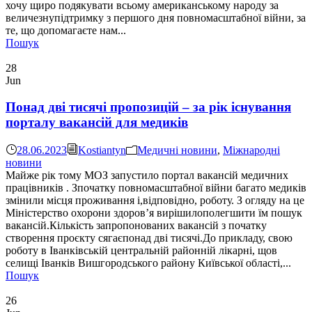
хочу щиро подякувати всьому американському народу за
величезнупідтримку з першого дня повномасштабної війни, за
те, що допомагаєте нам...
Пошук
28
Jun
Понад дві тисячі пропозицій – за рік існування
порталу вакансій для медиків
28.06.2023
Kostiantyn
Медичні новини
,
Міжнародні
новини
Майже рік тому МОЗ запустило портал вакансій медичних
працівників . Зпочатку повномасштабної війни багато медиків
змінили місця проживання і,відповідно, роботу. З огляду на це
Міністерство охорони здоров’я вирішилополегшити їм пошук
вакансій.Кількість запропонованих вакансій з початку
створення проєкту сягаєпонад дві тисячі.До прикладу, свою
роботу в Іванківській центральній районній лікарні, щов
селищі Іванків Вишгородського району Київської області,...
Пошук
26