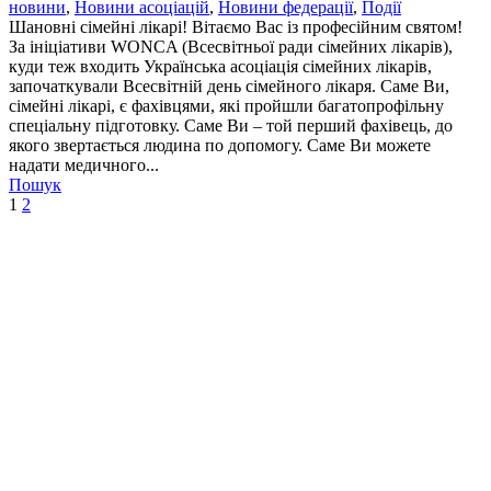
новини
,
Новини асоціацій
,
Новини федерації
,
Події
Шановні сімейні лікарі! Вітаємо Вас із професійним святом!
За ініціативи WONCA (Всесвітньої ради сімейних лікарів),
куди теж входить Українська асоціація сімейних лікарів,
започаткували Всесвітній день сімейного лікаря. Саме Ви,
сімейні лікарі, є фахівцями, які пройшли багатопрофільну
спеціальну підготовку. Саме Ви – той перший фахівець, до
якого звертається людина по допомогу. Саме Ви можете
надати медичного...
Пошук
1
2
Про нас
Діяльність
Позиційні заяви
Новини
Корисні посилання
Наші партнери
Про нас
Діяльність
Позиційні заяви
Новини