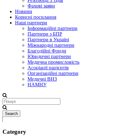
Резолюції З’їздів
Фахові заяви
Новини
Корисні посилання
Наші партнери
Інформаційні партнери
Партнери з БПР
Партнери в Україні
Міжнародні партнери
Благодійні Фонди
Юридичні партнери
Медична промисловість
Асоціації пацієнтів
Організаційні партнери
Медичні ВНЗ
НАМНУ
Category