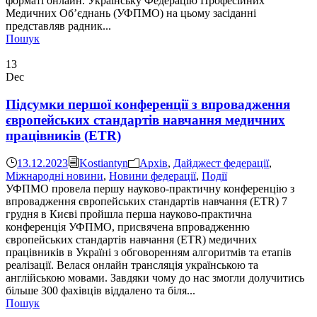
форматі онлайн. Українську Федерацію Професійних
Медичних Об’єднань (УФПМО) на цьому засіданні
представляв радник...
Пошук
13
Dec
Підсумки першої конференції з впровадження
європейських стандартів навчання медичних
працівників (ETR)
13.12.2023
Kostiantyn
Aрхів
,
Дайджест федерації
,
Міжнародні новини
,
Новини федерації
,
Події
УФПМО провела першу науково-практичну конференцію з
впровадження європейських стандартів навчання (ETR) 7
грудня в Києві пройшла перша науково-практична
конференція УФПМО, присвячена впровадженню
європейських стандартів навчання (ETR) медичних
працівників в Україні з обговоренням алгоритмів та етапів
реалізації. Велася онлайн трансляція українською та
англійською мовами. Завдяки чому до нас змогли долучитись
більше 300 фахівців віддалено та біля...
Пошук