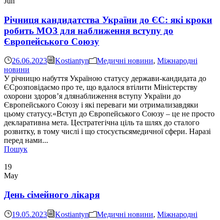
Jun
Річниця кандидатства України до ЄС: які кроки
робить МОЗ для наближення вступу до
Європейського Союзу
26.06.2023
Kostiantyn
Медичні новини
,
Міжнародні
новини
У річницю набуття Україною статусу держави-кандидата до
ЄСрозповідаємо про те, що вдалося втілити Міністерству
охорони здоров’я длянаближення вступу України до
Європейського Союзу і які переваги ми отримализавдяки
цьому статусу.«Вступ до Європейського Союзу – це не просто
декларативна мета. Цестратегічна ціль та шлях до сталого
розвитку, в тому числі і що стосуєтьсямедичної сфери. Наразі
перед нами...
Пошук
19
May
День сімейного лікаря
19.05.2023
Kostiantyn
Медичні новини
,
Міжнародні