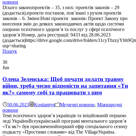
новини
Dсього законопроектів – 35, з них: проектів законів – 29
(додається),проекти постанов, пов`язані з рухом проектів
законів – 6. Зміни:Нові проекти законів: Проект Закону про
внесення змін до деяких законодавчих актів щодо системи
охорони психічного здоров’я та послуг у сфері психічного
здоров’я Номер, дата реєстрації: 9433 від 28.06.2023
(додається)https://drive.google.com/drive/folders/11cyTbzz
usp=sharing
Пошук
30
Jun
Олена Зеленська: Щоб почати долати травму
війни, треба чесно відповісти на запитання «Ти
як?» самому собі та працювати з цим
30.06.2023
Kostiantyn
Медичні новини
,
Міжнародні
новини
Темі психічного здоровʼя українців та ініційованій першою
леді УкраїниВсеукраїнській програмі ментального здоровʼя
«Ти як?» був присвяченийперший ефір спеціального сезону
подкасту «Простими словами» від The VillageУкраїна.