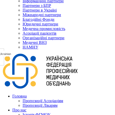
Інформаційні партнери
Партнери з БПР
Партнери в Україні
Міжнародні партнери
Благодійні Фонди
Юридичні партнери
Медична промисловість
Асоціації пацієнтів
Організаційні партнери
Медичні ВНЗ
НАМНУ
Головна
Пропозиції Асоціаціям
Пропозиції Лікарям
Про нас
Історія ФГМОУ