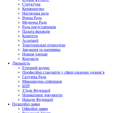
Структура
Керівництво
Наглядова рада
Вчена Рада
Медична Рада
Рада представників
Палата фахівців
Комітети
Асоціації
Територіальні підрозділи
Завдання та напрямки
Новим членам
Контакти
Діяльність
Етичний кодекс
Професійні стандарти у сфері охорони здоров’я
Галузева Рада
Міжнародна співпраця
БПР
З’їзди Федерації
Нормативні документи
Наради Федерації
Позиційні заяви
Офіційні заяви