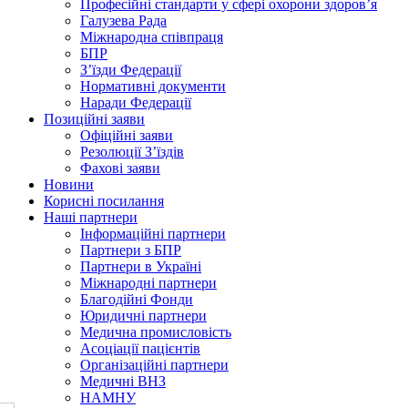
Професійні стандарти у сфері охорони здоров’я
Галузева Рада
Міжнародна співпраця
БПР
З’їзди Федерації
Нормативні документи
Наради Федерації
Позиційні заяви
Офіційні заяви
Резолюції З’їздів
Фахові заяви
Новини
Корисні посилання
Наші партнери
Інформаційні партнери
Партнери з БПР
Партнери в Україні
Міжнародні партнери
Благодійні Фонди
Юридичні партнери
Медична промисловість
Асоціації пацієнтів
Організаційні партнери
Медичні ВНЗ
НАМНУ