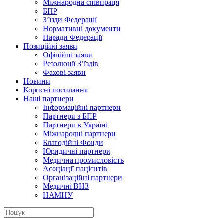
Міжнародна співпраця
БПР
З’їзди Федерації
Нормативні документи
Наради Федерації
Позиційні заяви
Офіційні заяви
Резолюції З’їздів
Фахові заяви
Новини
Корисні посилання
Наші партнери
Інформаційні партнери
Партнери з БПР
Партнери в Україні
Міжнародні партнери
Благодійні Фонди
Юридичні партнери
Медична промисловість
Асоціації пацієнтів
Організаційні партнери
Медичні ВНЗ
НАМНУ