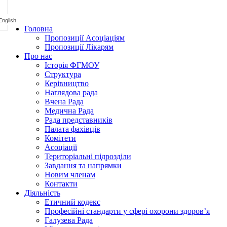
Головна
Пропозиції Асоціаціям
Пропозиції Лікарям
Про нас
Історія ФГМОУ
Структура
Керівництво
Наглядова рада
Вчена Рада
Медична Рада
Рада представників
Палата фахівців
Комітети
Асоціації
Територіальні підрозділи
Завдання та напрямки
Новим членам
Контакти
Діяльність
Етичний кодекс
Професійні стандарти у сфері охорони здоров’я
Галузева Рада