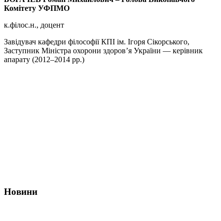
Комітету УФПМО
к.філос.н., доцент
Завідувач кафедри філософії КПІ ім. Ігоря Сікорського,
Заступник Міністра охорони здоров’я України — керівник
апарату (2012–2014 рр.)
Про нас
Діяльність
Позиційні заяви
Новини
Корисні посилання
Наші партнери
Новини