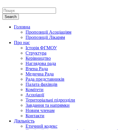
Головна
Пропозиції Асоціаціям
Пропозиції Лікарям
Про нас
Історія ФГМОУ
Структура
Керівництво
Наглядова рада
Вчена Рада
Медична Рада
Рада представників
Палата фахівців
Комітети
Асоціації
Територіальні підрозділи
Завдання та напрямки
Новим членам
Контакти
Діяльність
Етичний кодекс