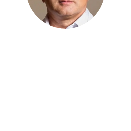
УСЕНКО ОЛЕКСАНДР
ЮРІЙОВИЧ
Віце-Президент УФПМО За напрямом
"Медична наука і професійні гайдлайни
(включаючи питання медичної етики)"