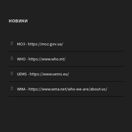
НОВИНИ
MO3 - https://moz.gov.ua/
WHO - https://www.who.int/
UEMS - https://www.uems.eu/
WMA - https://www.wma.net/who-we-are/about-us/