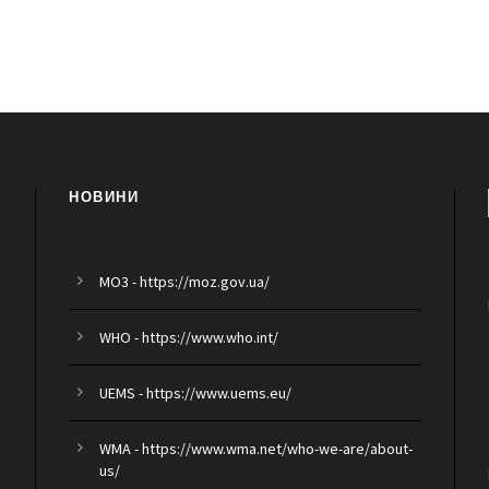
НОВИНИ
MO3 - https://moz.gov.ua/
WHO - https://www.who.int/
UEMS - https://www.uems.eu/
WMA - https://www.wma.net/who-we-are/about-
us/