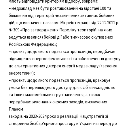
мають відповідати критеріям відбору, зокрема:
– медзаклад має бути розташований на відстані 100 та
більше км від територій незакінчених активних бойових
дій, що визначені наказом Мінреінтеграції від 22.12.2022 р.
№ 309 «Про затвердження Переліку територій, на яких
ведуться (велися) бойові дії або тимчасово окупованих
Російською Федерацією»;
– проєкт, щодо якого подається пропозиція, передбачає
підвищення енергоефективності та забезпечення доступу
до альтернативних джерел енергії медзакладу («зеленої
енергетики»);
– проєкт, щодо якого подається пропозиція, враховує
умови безперешкодного доступу для осіб з інвалідністю
та інших маломобільних груп населення, а також
передбачає виконання окремих заходів, визначених
Планом
заходів на 2023-2024 роки з реалізації Нацстратегії зі
створення безбарʼєрного простору в Україні на період до