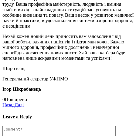
труду. Ваша професійна майстерність, людяність і вміння
знайти вихід із найскладніших ситуацій заслуговують на
особливе визнання та повагу. Ваш внесок у розвиток медичної
науки й практики, в удосконалення системи охорони здоров’я,
є неоціненим.
Нехай кожен новий день приносить вам задоволення від
вашої роботи, вдячних пацієнтів і підтримки колег. Бажаю
міцного здоров’я, професійних досягнень і невичерпної
енергії для досягнення нових висот. Хай ваша кар’єра буде
наповнена лише яскравими моментами та успіхами!
Щиро ваш,
Генеральний секретар УФПМО
Ігор Шкробанець
0
Поширено
Назад
Далі
Leave a Reply