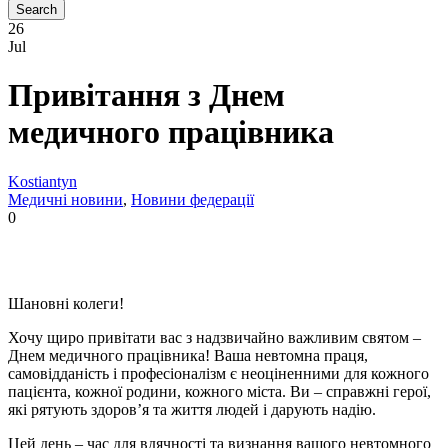
26
Jul
Привітання з Днем
медичного працівника
Kostiantyn
Медичні новини
,
Новини федерації
0
Шановні колеги!
Хочу щиро привітати вас з надзвичайно важливим святом –
Днем медичного працівника! Ваша невтомна праця,
самовідданість і професіоналізм є неоціненними для кожного
пацієнта, кожної родини, кожного міста. Ви – справжні герої,
які рятують здоров’я та життя людей і дарують надію.
Цей день – час для вдячності та визнання вашого невтомного