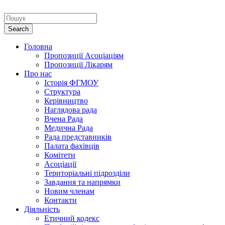
Головна
Пропозиції Асоціаціям
Пропозиції Лікарям
Про нас
Історія ФГМОУ
Структура
Керівництво
Наглядова рада
Вчена Рада
Медична Рада
Рада представників
Палата фахівців
Комітети
Асоціації
Територіальні підрозділи
Завдання та напрямки
Новим членам
Контакти
Діяльність
Етичний кодекс