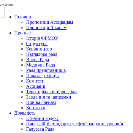
Головна
Пропозиції Асоціаціям
Пропозиції Лікарям
Про нас
Історія ФГМОУ
Структура
Керівництво
Наглядова рада
Вчена Рада
Медична Рада
Рада представників
Палата фахівців
Комітети
Асоціації
Територіальні підрозділи
Завдання та напрямки
Новим членам
Контакти
Діяльність
Етичний кодекс
Професійні стандарти у сфері охорони здоров’я
Галузева Рада