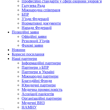
Професійні стандарти у сфері охорони здоров’я
Галузева Рада
Міжнародна співпраця
БПР
З’їзди Федерації
Нормативні документи
Наради Федерації
Позиційні заяви
Офіційні заяви
Резолюції З’їздів
Фахові заяви
Новини
Корисні посилання
Наші партнери
Інформаційні партнери
Партнери з БПР
Партнери в Україні
Міжнародні партнери
Благодійні Фонди
Юридичні партнери
Медична промисловість
Асоціації пацієнтів
Організаційні партнери
Медичні ВНЗ
НАМНУ