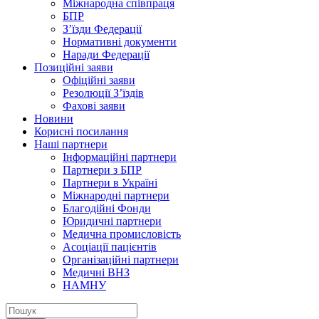
Міжнародна співпраця
БПР
З’їзди Федерації
Нормативні документи
Наради Федерації
Позиційні заяви
Офіційні заяви
Резолюції З’їздів
Фахові заяви
Новини
Корисні посилання
Наші партнери
Інформаційні партнери
Партнери з БПР
Партнери в Україні
Міжнародні партнери
Благодійні Фонди
Юридичні партнери
Медична промисловість
Асоціації пацієнтів
Організаційні партнери
Медичні ВНЗ
НАМНУ