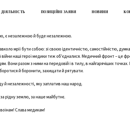
ДІЯЛЬНІСТЬ
ПОЗИЦІЙНІ ЗАЯВИ
НОВИНИ
КО
ою, є незалежною й буде незалежною.
навколо мрії бути собою: зі своєю ідентичністю, самостійністю, дум
 війни наші герої медики теж об’єдналися. Медичний фронт – це ф
. Вони разом з ними на передовій і в тилу, в найгарячіших точках. 
х боротися й боронити, захищати й рятувати.
у й незалежності, яку заплатив наш народ.
 за рідну землю, за наше майбутнє.
 воїнам! Слава медикам!