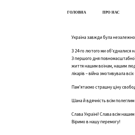
ГОЛОВНА
ПРО НАС
Україна завжди була незалежн
З 24-го лютого ми об’єдналися 
З першого дня повномасштабної
життя нашим воїнам, нашим людям
лікарів – війна змотивувала всі
Пам’ятаємо страшну ціну свобод
Шана й вдячність всім полеглим
Слава Україні! Слава всім нашим
Віримо в нашу перемогу!