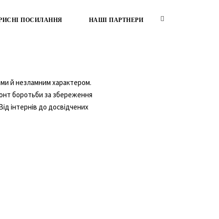
РИСНІ ПОСИЛАННЯ
НАШІ ПАРТНЕРИ
ками й незламним характером.
ронт боротьби за збереження
Від інтернів до досвідчених