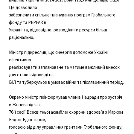
Це дозволило
забезпечити спільне планування програм Глобального
фонду та PEPFAR в
Україні та, відповідно, розподілити ресурси більш
раціонально.
Міністр підкреслив, що синергія допоможе Україні
ефективно
реалізовувати заплановане та матиме важливий внесок
для сталої відповіді на
ВІЛ та туберкульоз в умовах війни та післявоєнний період.
Окремо міністр поінформував членів Нацради про зустріч
в Женеві під час
76-ї сесії Всесвітньої асамблеї охорони здоров’я з Марком
Елдон-Едінгтоном,
головою відділу управління грантами Глобального фонду,