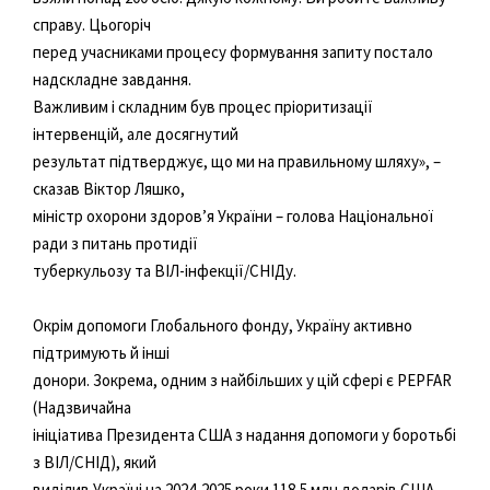
справу. Цьогоріч
перед учасниками процесу формування запиту постало
надскладне завдання.
Важливим і складним був процес пріоритизації
інтервенцій, але досягнутий
результат підтверджує, що ми на правильному шляху», –
сказав Віктор Ляшко,
міністр охорони здоров’я України – голова Національної
ради з питань протидії
туберкульозу та ВІЛ-інфекції/СНІДу.
Окрім допомоги Глобального фонду, Україну активно
підтримують й інші
донори. Зокрема, одним з найбільших у цій сфері є PEPFAR
(Надзвичайна
ініціатива Президента США з надання допомоги у боротьбі
з ВІЛ/СНІД), який
виділив Україні на 2024-2025 роки 118,5 млн доларів США.