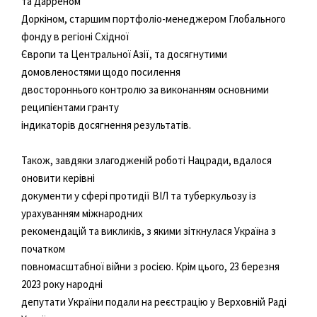
та Дарреном
Доркіном, старшим портфоліо-менеджером Глобального
фонду в регіоні Східної
Європи та Центральної Азії, та досягнутими
домовленостями щодо посилення
двостороннього контролю за виконанням основними
реципієнтами гранту
індикаторів досягнення результатів.
Також, завдяки злагодженій роботі Нацради, вдалося
оновити керівні
документи у сфері протидії ВІЛ та туберкульозу із
урахуванням міжнародних
рекомендацій та викликів, з якими зіткнулася Україна з
початком
повномасштабної війни з росією. Крім цього, 23 березня
2023 року народні
депутати України подали на реєстрацію у Верховній Раді