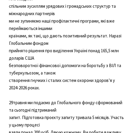
спільним зусиллям урядових і громадських структур та
міжнародних партнерів
ми не зупиняємо наші профілактичні програми, які вже
переймаються іншими
країнами, як такі, що дають позитивний результат. Наразі
Глобальним фондом
прийнято рішення про виділення Україні понад 165,5 млн
доларів США
безповоротної фінансової допомоги на боротьбу з ВІЛ та
туберкульозом, а також
створення гнучких і сталих систем охорони здоровʼя у
2024-2026 роках.
29травня ми подаємо до Глобального фонду сформований
та сьогодні підтриманий
запит. Підготовка проєкту запиту тривала 5 місяців. Участь
у цьому процесі
взяли понад 200 осіб. Дякую кожному. Ви робите важливу