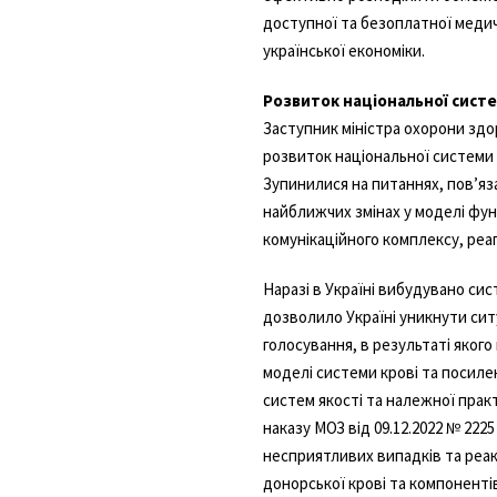
доступної та безоплатної медич
української економіки.
Розвиток національної систе
Заступник міністра охорони здор
розвиток національної системи 
Зупинилися на питаннях, повʼяз
найближчих змінах у моделі фун
комунікаційного комплексу, реаг
Наразі в Україні вибудувано сис
дозволило Україні уникнути сит
голосування, в результаті яког
моделі системи крові та посил
систем якості та належної прак
наказу МОЗ від 09.12.2022 № 22
несприятливих випадків та реак
донорської крові та компонентів 