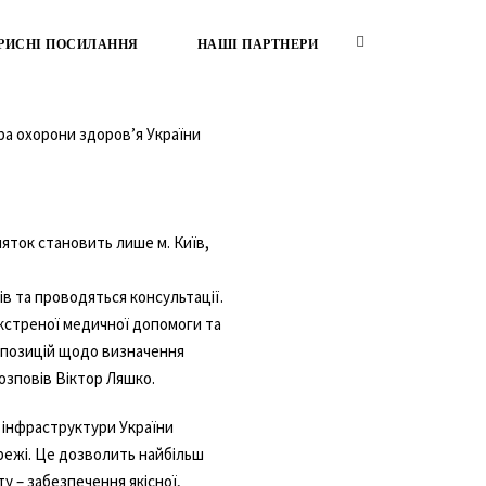
РИСНІ ПОСИЛАННЯ
НАШІ ПАРТНЕРИ
тра охорони здоровʼя України
няток становить лише м. Київ,
ів та проводяться консультації.
екстреної медичної допомоги та
опозицій щодо визначення
озповів Віктор Ляшко.
ї інфраструктури України
режі. Це дозволить найбільш
 – забезпечення якісної,