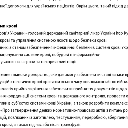
ної допомоги для українських пацієнтів. Окрім цього, такий підхід 
ми крові
ов’я України – головний державний санітарний лікар України Ігор Ку
крові та управління системою якості щодо безпеки крові.
аних із станом забезпечення інфекційної безпеки в системі крові Ук
кціонування системи крові, побудові її інформаційно-
уванню на загрози та несприятливі події.
темне планове донорство, яке дає змогу забезпечити сталі запаси кр
уацій з нестачею крові протягом всього часу повномасштабної війни
о колегія прийняла рішення забезпечити прийняття документів щодо 
ення координації системи крові та державного контролю, провести
тики в субʼєктах системи крові України, а також розробити комплек
25 «Про затвердження деяких нормативно-правових актів з питань р
цій, пов’язаних із заготівлею, тестуванням, переробкою, зберігання
крові, а також під час або після трансфузії.