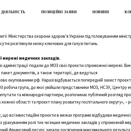
ДІЯЛЬНІСТЬ
ПОЗИЦІЙНІ ЗАЯВИ
НОВИНИ
КО
егії Міністерства охорони здоров’я України під головуванням мініс
исутні розглянули низку ключових для галузі питань.
 мережі медичних закладів.
ові адміністрації подали до МОЗ свої проєкти спроможної мережі. Ви
 пакет документів, а також території, де ведуться
часово окупованими рф. Наразі відбувається попередній захист проєкт
З робоча група, до якої увійшли представники МОЗ, НСЗУ, Центру 
епутати та міжнародні партнери, розпочинає публічний розгляд пр
кожної області та проєкт плану розвитку госпітального округу», – р
у, що всі інвестиційні проєкти в межах програми відбудови медично
 урахуванням ролі тих чи інших медичних закладів у спроможній ме
ий фінансовий ресурс заради досягнення максимального результату