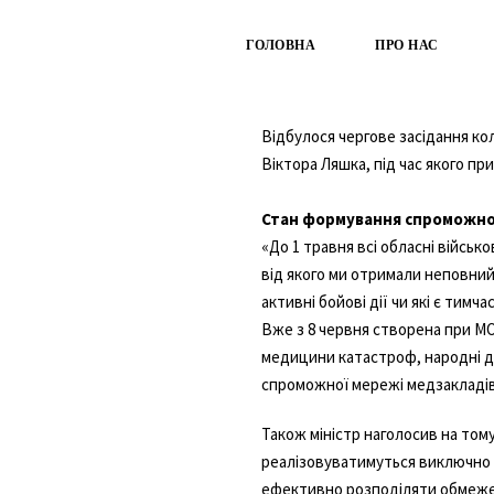
ГОЛОВНА
ПРО НАС
Відбулося чергове засідання кол
Віктора Ляшка, під час якого пр
Стан формування спроможної
«До 1 травня всі обласні військ
від якого ми отримали неповний
активні бойові дії чи які є тим
Вже з 8 червня створена при МО
медицини катастроф, народні д
спроможної мережі медзакладів 
Також міністр наголосив на том
реалізовуватимуться виключно з
ефективно розподіляти обмежен