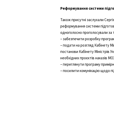
Реформування системи підго
Також присутні заслухали Сергія
реформування системи підготовк
одноголосно проголосували за т
– забезпечити розробку програ
– подати на розгляд Кабінету Мі
постанови Кабінету Міністрів Ук
необхідних проєктів наказів МОЗ
– переглянути програму примірно
– посилити комунікацію щодо пі