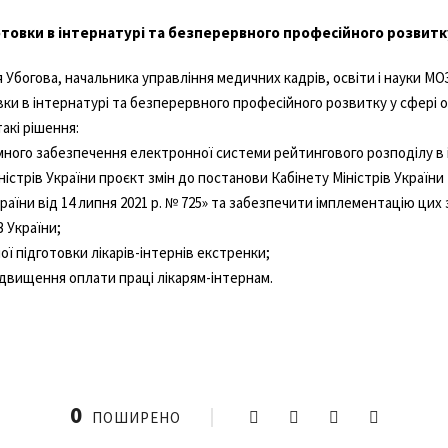
товки в інтернатурі та безперервного професійного розвитк
 Убогова, начальника управління медичних кадрів, освіти і науки МОЗ
и в інтернатурі та безперервного професійного розвитку у сфері о
акі рішення:
много забезпечення електронної системи рейтингового розподілу в 
ністрів України проєкт змін до постанови Кабінету Міністрів України
раїни від 14 липня 2021 р. № 725» та забезпечити імплементацію цих
 України;
ї підготовки лікарів-інтернів екстренки;
двищення оплати праці лікарям-інтернам.
0
ПОШИРЕНО