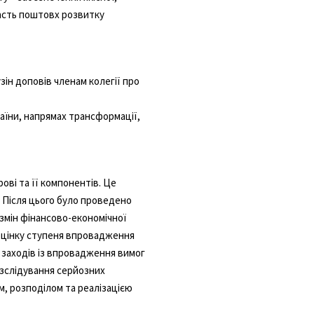
дасть поштовх розвитку
зін доповів членам колегії про
раїни, напрямах трансформації,
ові та її компонентів. Це
. Після цього було проведено
змін фінансово-економічної
 оцінку ступеня впровадження
с заходів із впровадження вимог
озслідування серйозних
м, розподілом та реалізацією