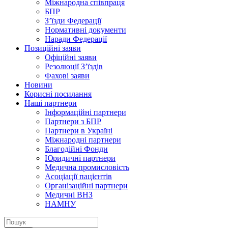
Міжнародна співпраця
БПР
З’їзди Федерації
Нормативні документи
Наради Федерації
Позиційні заяви
Офіційні заяви
Резолюції З’їздів
Фахові заяви
Новини
Корисні посилання
Наші партнери
Інформаційні партнери
Партнери з БПР
Партнери в Україні
Міжнародні партнери
Благодійні Фонди
Юридичні партнери
Медична промисловість
Асоціації пацієнтів
Організаційні партнери
Медичні ВНЗ
НАМНУ