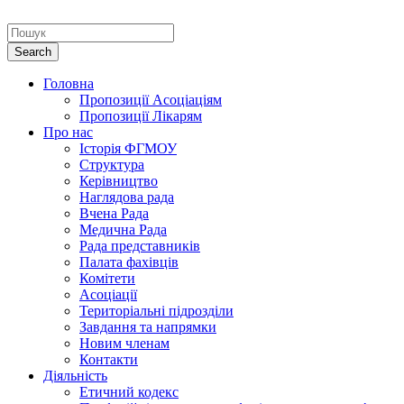
Головна
Пропозиції Асоціаціям
Пропозиції Лікарям
Про нас
Історія ФГМОУ
Структура
Керівництво
Наглядова рада
Вчена Рада
Медична Рада
Рада представників
Палата фахівців
Комітети
Асоціації
Територіальні підрозділи
Завдання та напрямки
Новим членам
Контакти
Діяльність
Етичний кодекс