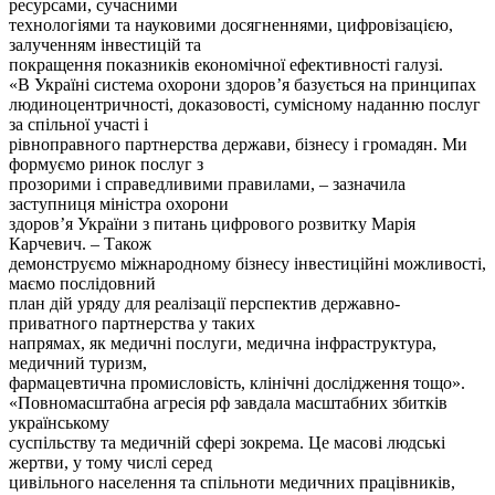
ресурсами, сучасними
технологіями та науковими досягненнями, цифровізацією,
залученням інвестицій та
покращення показників економічної ефективності галузі.
«В Україні система охорони здоров’я базується на принципах
людиноцентричності, доказовості, сумісному наданню послуг
за спільної участі і
рівноправного партнерства держави, бізнесу і громадян. Ми
формуємо ринок послуг з
прозорими і справедливими правилами, – зазначила
заступниця міністра охорони
здоров’я України з питань цифрового розвитку Марія
Карчевич. – Також
демонструємо міжнародному бізнесу інвестиційні можливості,
маємо послідовний
план дій уряду для реалізації перспектив державно-
приватного партнерства у таких
напрямах, як медичні послуги, медична інфраструктура,
медичний туризм,
фармацевтична промисловість, клінічні дослідження тощо».
«Повномасштабна агресія рф завдала масштабних збитків
українському
суспільству та медичній сфері зокрема. Це масові людські
жертви, у тому числі серед
цивільного населення та спільноти медичних працівників,