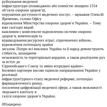
руйнування медичної
інфраструктури (пошкоджено або повністю знищено 1554
обʼєкти охорони здоровʼя),
порушення доступності медичних послуг, – зауважив Олексій
Яременко, голова Офісу
відновлення Міністерства охорони здоров’я України. – Тому
вже сьогодні вкрай
важливим є комплексне відновлення системи охорони
здоровʼя, компенсація та
відшкодування ресурсних втрат, спричинених війною,
відновлення потенціалу країни
загалом. Попри всі виклики Україна та її народ демонструють
стійкість, захищаючи
незалежність та територіальні кордони, а також реалізуючи рух
за вступ до
Європейського Союзу та зміни всередині країни».
Іноземні партнери високо оцінили напрацювання України у
реалізації
інфраструктурного етапу медичної реформи, потенціал
фармацевтичного ринку,
посилення цифровізації медичної сфери, а також можливості
людського капіталу в
галузі охорони здоровʼя України.
0
Поширено