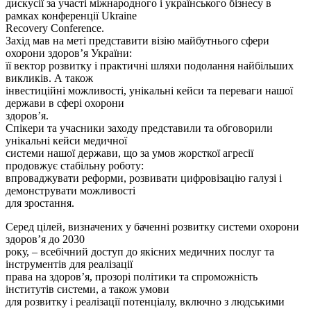
дискусії за участі міжнародного і українського бізнесу в
рамках конференції Ukraine
Recovery Conference.
Захід мав на меті представити візію майбутнього сфери
охорони здоровʼя України:
її вектор розвитку і практичні шляхи подолання найбільших
викликів. А також
інвестиційні можливості, унікальні кейси та переваги нашої
держави в сфері охорони
здоровʼя.
Спікери та учасники заходу представили та обговорили
унікальні кейси медичної
системи нашої держави, що за умов жорсткої агресії
продовжує стабільну роботу:
впроваджувати реформи, розвивати цифровізацію галузі і
демонструвати можливості
для зростання.
Серед цілей, визначених у баченні розвитку системи охорони
здоров’я до 2030
року, – всебічний доступ до якісних медичних послуг та
інструментів для реалізації
права на здоровʼя, прозорі політики та спроможність
інститутів системи, а також умови
для розвитку і реалізації потенціалу, включно з людськими