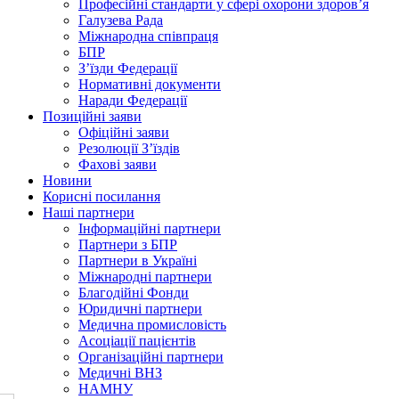
Професійні стандарти у сфері охорони здоров’я
Галузева Рада
Міжнародна співпраця
БПР
З’їзди Федерації
Нормативні документи
Наради Федерації
Позиційні заяви
Офіційні заяви
Резолюції З’їздів
Фахові заяви
Новини
Корисні посилання
Наші партнери
Інформаційні партнери
Партнери з БПР
Партнери в Україні
Міжнародні партнери
Благодійні Фонди
Юридичні партнери
Медична промисловість
Асоціації пацієнтів
Організаційні партнери
Медичні ВНЗ
НАМНУ