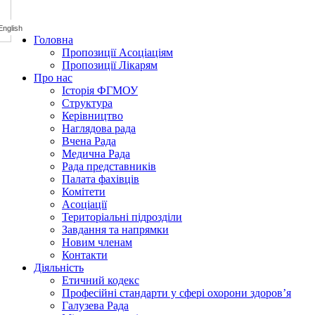
Головна
Пропозиції Асоціаціям
Пропозиції Лікарям
Про нас
Історія ФГМОУ
Структура
Керівництво
Наглядова рада
Вчена Рада
Медична Рада
Рада представників
Палата фахівців
Комітети
Асоціації
Територіальні підрозділи
Завдання та напрямки
Новим членам
Контакти
Діяльність
Етичний кодекс
Професійні стандарти у сфері охорони здоров’я
Галузева Рада