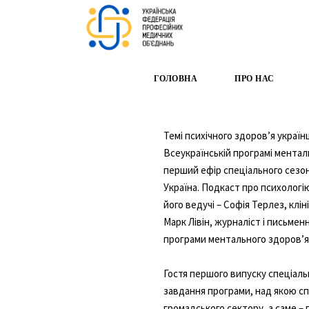
ГОЛОВНА
ПРО НАС
Темі психічного здоровʼя україн
Всеукраїнській програмі ментал
перший ефір спеціального сезон
Україна. Подкаст про психологі
його ведучі – Софія Терлез, клі
Марк Лівін, журналіст і письмен
програми ментального здоровʼя 
Гостя першого випуску спеціал
завдання програми, над якою сп
громадського сектору, а саме – п