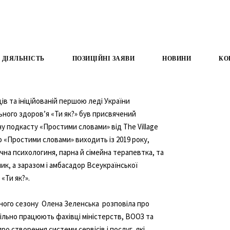
ДІЯЛЬНІСТЬ
ПОЗИЦІЙНІ ЗАЯВИ
НОВИНИ
КО
ців та ініційованій першою леді України
ьного здоровʼя «Ти як?» був присвячений
у подкасту «Простими словами» від The Village
ю «Простими словами» виходить із 2019 року,
нічна психологиня, парна й сімейна терапевтка, та
ник, а заразом і амбасадор Всеукраїнської
«Ти як?».
ьного сезону Олена Зеленська розповіла про
ільно працюють фахівці міністерств, ВООЗ та
ро створення системи сервісів і послуг, які