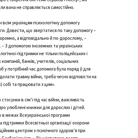
ли вона не справляється самостійно.
ти всім українцям психологічну допомогу
ги. Довести, що звертатися по таку допомогу –
 соромно, а відповідально й по-дорослому, –
 – З допомогою іноземних та українських
огічної підтримки не тільки поліцейських і
 компаній, банків, учителів, соціальних
б у потрібний час допомога була поряд (і для
долати травму війни, треба чесно відповісти на
й) собі та працювати з цим».
стосунки в сім’ї під час війни, важливість
 про улюблені книжки для дорослих і дітей.
 в межах Всеукраїнської програми
а підтримки Всесвітньої організації охорони
аційним центром з психічного здоров’я при