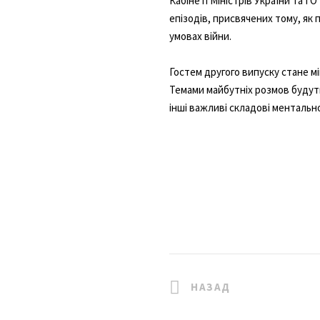
Кабінеті Міністрів України та Г
епізодів, присвячених тому, як 
умовах війни.
Гостем другого випуску стане м
Темами майбутніх розмов будуть 
інші важливі складові ментально
НАЗАД