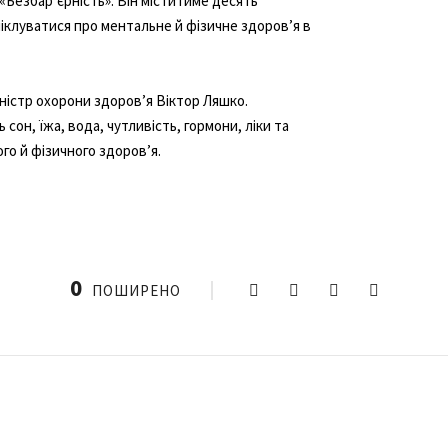
О «Безбар’єрність». Він міститиме десять
піклуватися про ментальне й фізичне здоров’я в
іністр охорони здоровʼя Віктор Ляшко.
сон, їжа, вода, чутливість, гормони, ліки та
го й фізичного здоров’я.
0
ПОШИРЕНО