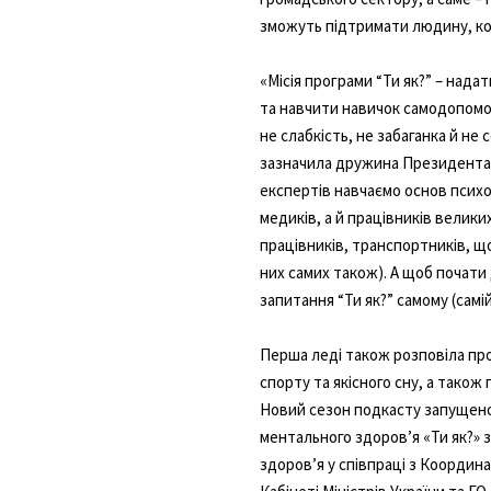
зможуть підтримати людину, ко
«Місія програми “Ти як?” – нада
та навчити навичок самодопомо
не слабкість, не забаганка й не
зазначила дружина Президента.
експертів навчаємо основ психол
медиків, а й працівників великих
працівників, транспортників, що
них самих також). А щоб почати 
запитання “Ти як?” самому (самі
Перша леді також розповіла про 
спорту та якісного сну, а також
Новий сезон подкасту запущено
ментального здоровʼя «Ти як?» з
здоров’я у співпраці з Координ