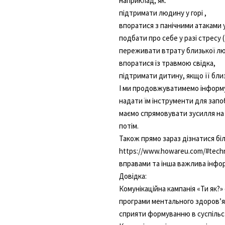
наприклад, як:
підтримати людину у горі ,
впоратися з панічними атаками у
подбати про себе у разі стресу 
переживати втрату близької лю
впоратися із травмою свідка,
підтримати дитину, якщо її бли
І ми продовжуватимемо інформ
надати їм інструменти для запо
маємо спрямовувати зусилля на 
потім.
Також прямо зараз дізнатися бі
https://www.howareu.com/#techni
вправами та інша важлива інфо
Довідка:
Комунікаційна кампанія «Ти як?»
програми ментального здоровʼя.
сприяти формуванню в суспільст