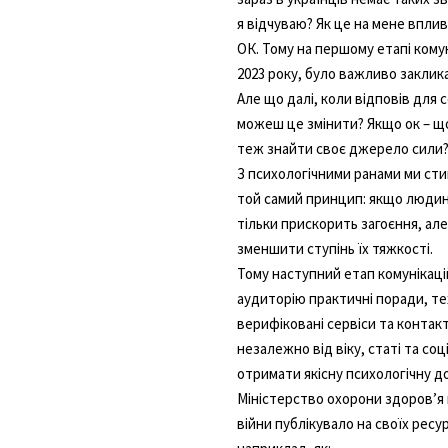
я відчуваю? Як це на мене вплив
ОК. Тому на першому етапі комун
2023 року, було важливо заклик
Але що далі, коли відповів для с
можеш це змінити? Якщо ок – щ
теж знайти своє джерело сили
З психологічними ранами ми стик
той самий принцип: якщо людина
тільки прискорить загоєння, ал
зменшити ступінь їх тяжкості.
Тому наступний етап комунікаці
аудиторію практичні поради, те
верифіковані сервіси та контак
незалежно від віку, статі та соц
отримати якісну психологічну д
Міністерство охорони здоровʼя
війни публікувало на своїх рес