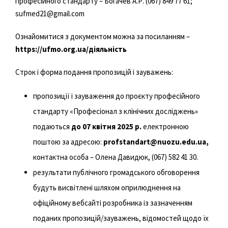
професійного стандарту – Богачев А.Р. (067) 849 77 61;
sufmed21@gmail.com
Ознайомитися з документом можна за посиланням –
https://ufmo.org.ua/діяльність
Строк і форма подання пропозицій і зауважень:
пропозиції і зауваження до проєкту професійного
стандарту «Професіонал з клінічних досліджень»
подаються
до 07 квітня 2025 р.
електронною
поштою за адресою:
profstandart@nuozu.edu.ua,
контактна особа – Олена Давидюк, (067) 582 41 30.
результати публічного громадського обговорення
будуть висвітлені шляхом оприлюднення на
офіційному вебсайті розробника із зазначенням
поданих пропозицій/зауважень, відомостей щодо їх