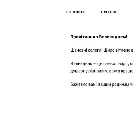
ГОЛОВНА
ПРО НАС
Привітання з Великоднем!
Шановні колеги! Щиро вітаємо ва
Великдень — це символ надії, о
душевну рівновагу, віру в кращ
Бажаємо вам і вашим родинам мі