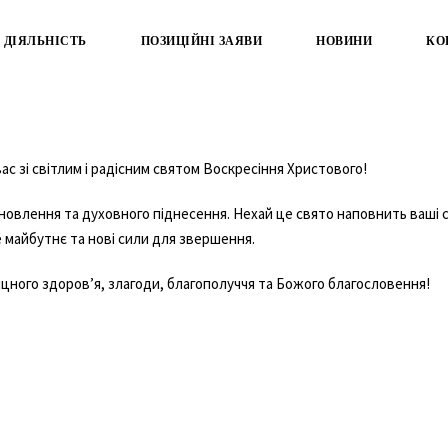
ДІЯЛЬНІСТЬ
ПОЗИЦІЙНІ ЗАЯВИ
НОВИНИ
КО
с зі світлим і радісним святом Воскресіння Христового!
новлення та духовного піднесення. Нехай це свято наповнить ваші 
е майбутнє та нові сили для звершення.
цного здоров’я, злагоди, благополуччя та Божого благословення!