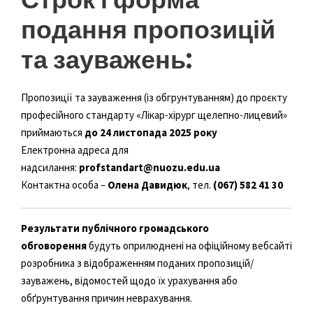
подання пропозицій
та зауважень:
Пропозиції та зауваження (із обгрунтуванням) до проєкту
професійного стандарту «Лікар-хірург щелепно-лицевий»
приймаються
до 24 листопада 2025 року
Електронна адреса для
надсилання:
profstandart@nuozu.edu.ua
Контактна особа –
Олена Давидюк
, тел.
(067) 582 41 30
Результати публічного громадського
обговорення
будуть оприлюднені на офіційному вебсайті
розробника з відображенням поданих пропозицій/
зауважень, відомостей щодо їх урахування або
обґрунтування причин неврахування.