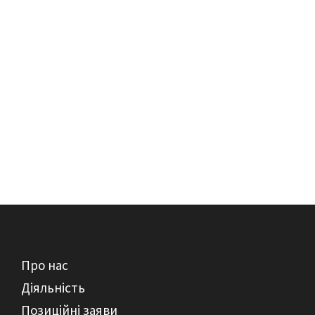
Про нас
Діяльність
Позиційні заяви
Новини
Корисні посилання
Наші партнери
Про нас
Діяльність
Позиційні заяви