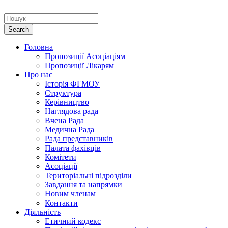
Головна
Пропозиції Асоціаціям
Пропозиції Лікарям
Про нас
Історія ФГМОУ
Структура
Керівництво
Наглядова рада
Вчена Рада
Медична Рада
Рада представників
Палата фахівців
Комітети
Асоціації
Територіальні підрозділи
Завдання та напрямки
Новим членам
Контакти
Діяльність
Етичний кодекс