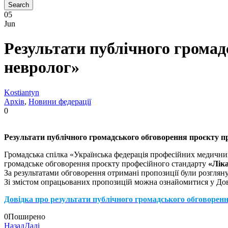
05
Jun
Результати публічного громад
невролог»
Kostiantyn
Aрхів
,
Новини федерації
0
Результати публічного громадського обговорення проєкту п
Громадська спілка «Українська федерація професійних медичних
громадське обговорення проєкту професійного стандарту
«Лік
За результатами обговорення отримані пропозиції були розглянут
Зі змістом опрацьованих пропозицій можна ознайомитися у Дов
Довідка про результати публічного громадського обговорен
0
Поширено
Назад
Далі