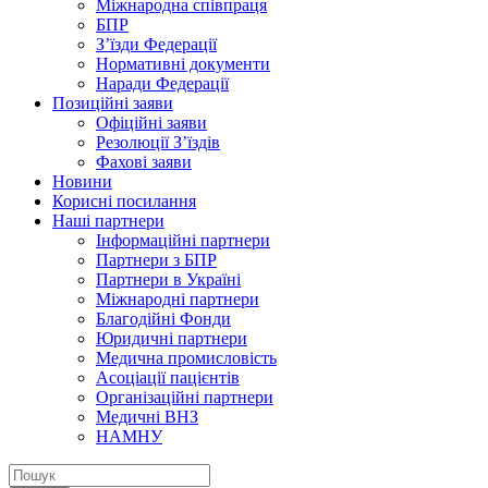
Міжнародна співпраця
БПР
З’їзди Федерації
Нормативні документи
Наради Федерації
Позиційні заяви
Офіційні заяви
Резолюції З’їздів
Фахові заяви
Новини
Корисні посилання
Наші партнери
Інформаційні партнери
Партнери з БПР
Партнери в Україні
Міжнародні партнери
Благодійні Фонди
Юридичні партнери
Медична промисловість
Асоціації пацієнтів
Організаційні партнери
Медичні ВНЗ
НАМНУ