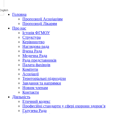
Головна
Пропозиції Асоціаціям
Пропозиції Лікарям
Про нас
Історія ФГМОУ
Структура
Керівництво
Наглядова рада
Вчена Рада
Медична Рада
Рада представників
Палата фахівців
Комітети
Асоціації
Територіальні підрозділи
Завдання та напрямки
Новим членам
Контакти
Діяльність
Етичний кодекс
Професійні стандарти у сфері охорони здоров’я
Галузева Рада