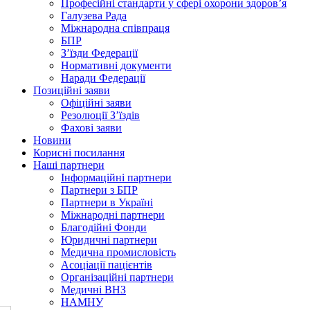
Професійні стандарти у сфері охорони здоров’я
Галузева Рада
Міжнародна співпраця
БПР
З’їзди Федерації
Нормативні документи
Наради Федерації
Позиційні заяви
Офіційні заяви
Резолюції З’їздів
Фахові заяви
Новини
Корисні посилання
Наші партнери
Інформаційні партнери
Партнери з БПР
Партнери в Україні
Міжнародні партнери
Благодійні Фонди
Юридичні партнери
Медична промисловість
Асоціації пацієнтів
Організаційні партнери
Медичні ВНЗ
НАМНУ