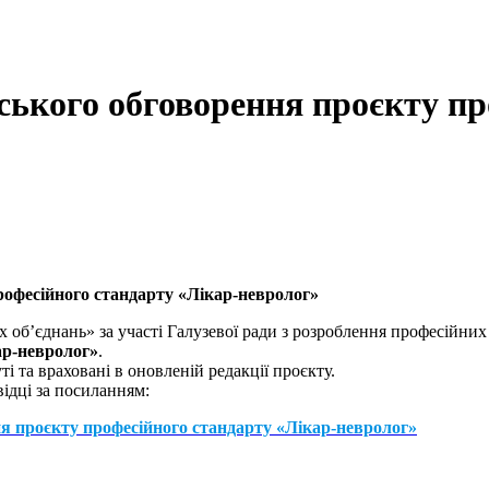
ського обговорення проєкту пр
рофесійного стандарту «
Лікар-невролог
»
 об’єднань» за участі Галузевої ради з розроблення професійних
ар-невролог»
.
і та враховані в оновленій редакції проєкту.
ідці за посиланням:
ня проєкту професійного стандарту «Лікар-невролог»