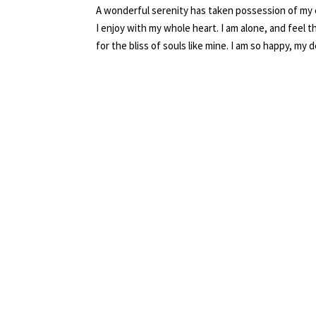
A wonderful serenity has taken possession of my e
I enjoy with my whole heart. I am alone, and feel 
for the bliss of souls like mine. I am so happy, my 