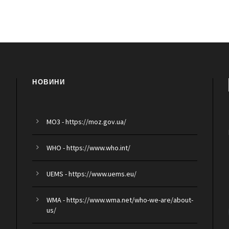
НОВИНИ
MO3 - https://moz.gov.ua/
WHO - https://www.who.int/
UEMS - https://www.uems.eu/
WMA - https://www.wma.net/who-we-are/about-
us/