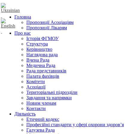
Головна
Пропозиції Асоціаціям
Пропозиції Лікарям
Про нас
Історія ФГМОУ
Структура
Керівництво
Наглядова рада
Вчена Рада
Медична Рада
Рада представників
Палата фахівців
Комітети
Асоціації
Територіальні підрозділи
Завдання та напрямки
Новим членам
Контакти
Діяльність
Етичний кодекс
Професійні стандарти у сфері охорони здоров’я
Галузева Рада