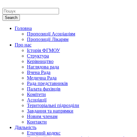
Головна
Пропозиції Асоціаціям
Пропозиції Лікарям
Про нас
Історія ФГМОУ
Структура
Керівництво
Наглядова рада
Вчена Рада
Медична Рада
Рада представників
Палата фахівців
Комітети
Асоціації
Територіальні підрозділи
Завдання та напрямки
Новим членам
Контакти
Діяльність
Етичний кодекс