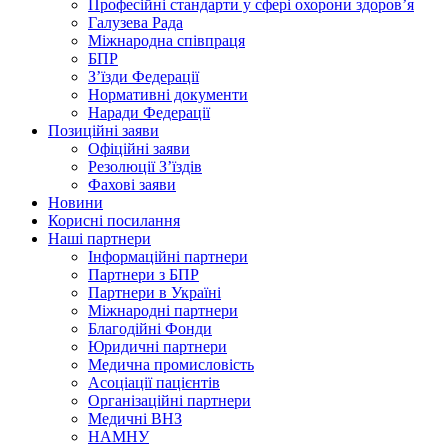
Професійні стандарти у сфері охорони здоров’я
Галузева Рада
Міжнародна співпраця
БПР
З’їзди Федерації
Нормативні документи
Наради Федерації
Позиційні заяви
Офіційні заяви
Резолюції З’їздів
Фахові заяви
Новини
Корисні посилання
Наші партнери
Інформаційні партнери
Партнери з БПР
Партнери в Україні
Міжнародні партнери
Благодійні Фонди
Юридичні партнери
Медична промисловість
Асоціації пацієнтів
Організаційні партнери
Медичні ВНЗ
НАМНУ