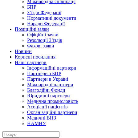
Міжнародна співпраця
БПР
З’їзди Федерації
Нормативні документи
Наради Федерації
Позиційні заяви
Офіційні заяви
Резолюції З’їздів
Фахові заяви
Новини
Корисні посилання
Наші партнери
Інформаційні партнери
Партнери з БПР
Партнери в Україні
Міжнародні партнери
Благодійні Фонди
Юридичні партнери
Медична промисловість
Асоціації пацієнтів
Організаційні партнери
Медичні ВНЗ
НАМНУ